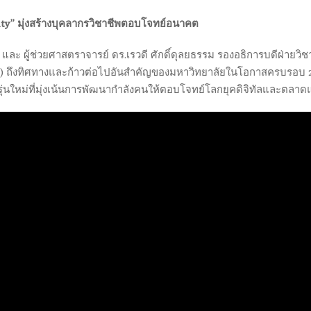
sity” มุ่งสร้างบุคลากรวิชาชีพตอบโจทย์อนาคต
ะ ผู้ช่วยศาสตราจารย์ ดร.เรวดี ศักดิ์ดุลยธรรม รองอธิการบดีฝ่ายวิ
 ถึงทิศทางและก้าวต่อไปอันสำคัญของมหาวิทยาลัยในโอกาสครบรอบ 20 ปี
่นใหม่ที่มุ่งเน้นการพัฒนากำลังคนให้ตอบโจทย์โลกยุคดิจิทัลและตลาด